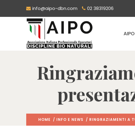
info@aipo-dbn.com
02 38319206
AIPO
Ringraziamen
presenta
HOME
/
INFO E NEWS
/ RINGRAZIAMENTI A TU