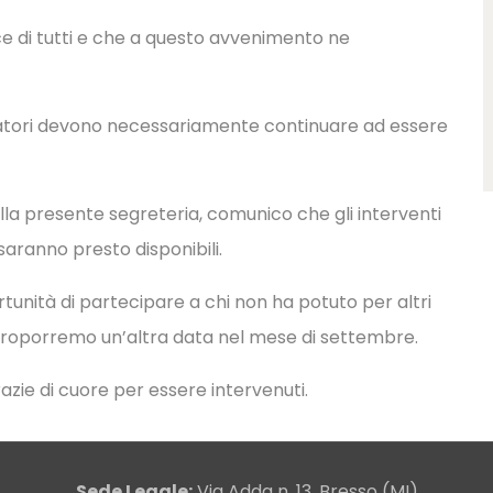
e di tutti e che a questo avvenimento ne
eratori devono necessariamente continuare ad essere
alla presente segreteria, comunico che gli interventi
saranno presto disponibili.
portunità di partecipare a chi non ha potuto per altri
proporremo un’altra data nel mese di settembre.
grazie di cuore per essere intervenuti.
Sede Legale:
Via Adda n. 13, Bresso (MI)